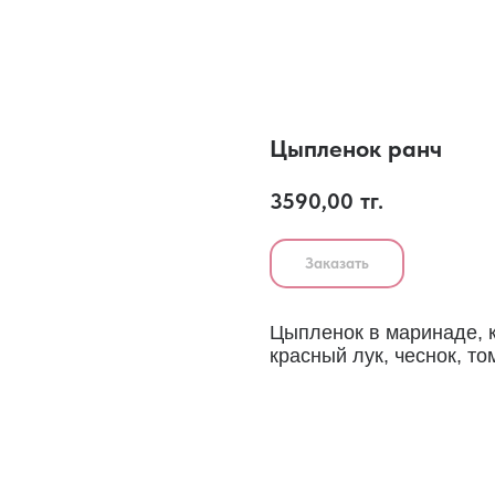
Цыпленок ранч
3590,00
тг.
Заказать
Цыпленок в маринаде, к
красный лук, чеснок, то